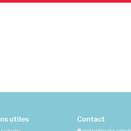
ns utiles
Contact
contact@issoire-volley.fr
 contacter